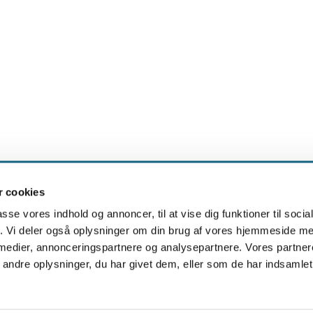
 cookies
Skærbæk Sogn

passe vores indhold og annoncer, til at vise dig funktioner til soci
fik. Vi deler også oplysninger om din brug af vores hjemmeside m
 medier, annonceringspartnere og analysepartnere. Vores partne
COOKIEPOLITIK
ndre oplysninger, du har givet dem, eller som de har indsamlet 
Privatlivspolitik
Log på ChurchDesk