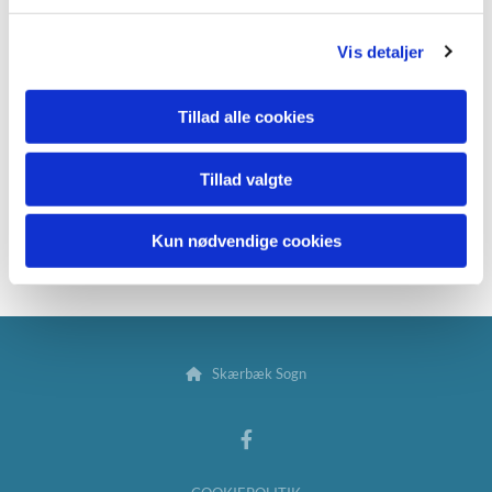
Der videregives ikke oplysninger til tredjepart.
g
Vis detaljer
Oplysningerne slettes efter fem år eller når
kontakten ikke længere er aktiv.
Tillad alle cookies
Databehandler: ChurchDesk, Njalsgade 21G, 2300
København S
Tillad valgte
Dataansvarlig: Skærbæk Sogns
Menighedsråd, Kirkevej 8, 6780 Skærbæk
Kun nødvendige cookies
Skærbæk Sogn
